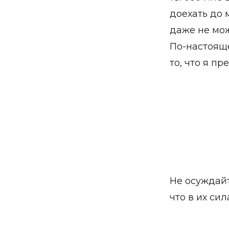
доехать до 
даже не мож
По-настояще
то, что я п
Не осуждайт
что в их сил