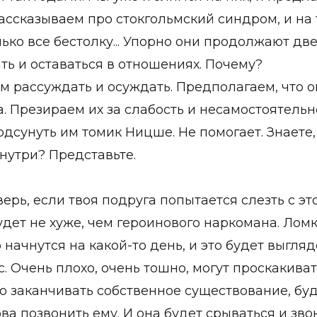
ассказываем про стокгольмский синдром, и на
лько все бестолку... Упорно они продолжают дв
ть и оставаться в отношениях. Почему?
 рассуждать и осуждать. Предполагаем, что о
. Презираем их за слабость и несамостоятельн
дсунуть им томик Ницше. Не помогает. Знаете, 
нутри? Представьте.
ерь, если твоя подруга попытается слезть с эт
удет не хуже, чем героинового наркомана. Лом
 начнутся на какой-то день, и это будет выгляде
. Очень плохо, очень тошно, могут проскакива
до заканчивать собственное существование, бу
ова позвонить ему. И она будет срываться и звон