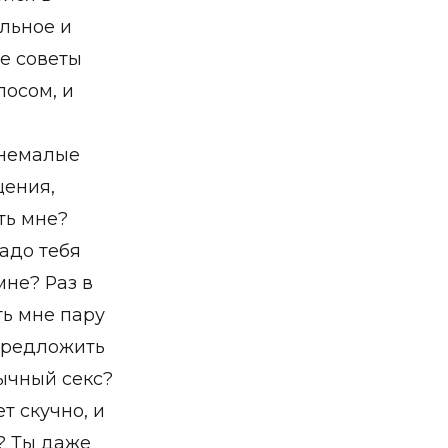
ильное и
е советы
лосом, и
 немалые
щения,
ть мне?
надо тебя
не? Раз в
ть мне пару
 предложить
ычный секс?
т скучно, и
? Ты даже