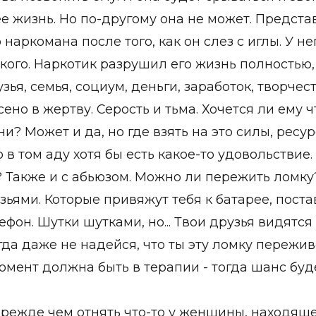
е жизнь. Но по-другому она не может. Предста
наркомана после того, как он слез с иглы. У не
икого. Наркотик разрушил его жизнь полностью,
зья, семья, социум, деньги, заработок, творчест
ено в жертву. Серость и тьма. Хочется ли ему ч
ни? Может и да, но где взять на это силы, ресу
Но в том аду хотя бы есть какое-то удовольствие.
Также и с абьюзом. Можно ли пережить ломку
зьями. Которые привяжут тебя к батарее, поста
ефон. Шутки шутками, но... Твои друзья видятся 
гда даже не надейся, что ты эту ломку пережи
момент должна быть в терапии - тогда шанс буд
режде чем отнять что-то у женщины, находяще