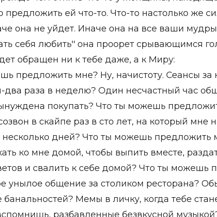
о предложить ей что-то. Что-то настолько же с
че она не уйдет. Иначе она на все ваши мудры
ать себя любить'' она проорет срывающимся го
удет обращен ни к тебе даже, а к Миру:
шь предложить мне? Ну, начистоту. Сеансы за
-два раза в неделю? Один несчастный час об
вынуждена покупать? Что ты можешь предложи
озвон в скайпе раз в сто лет, на который мне 
 несколько дней? Что ты можешь предложить м
ать ко мне домой, чтобы выпить вместе, разда
ветов и свалить к себе домой? Что ты можешь
ое унылое общение за столиком ресторана? Об
банальностей? Мемы в личку, когда тебе стане
 вспомнишь, разбавленные безвкусной музыкой