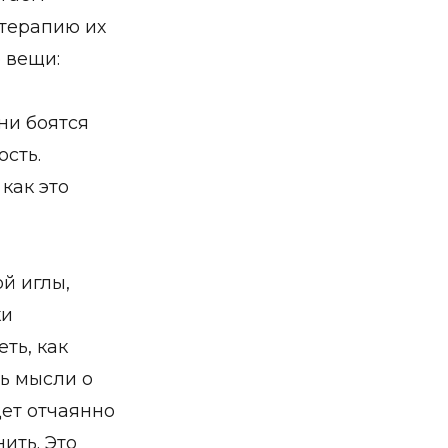
 терапию их
е вещи:
ни боятся
ость.
как это
ой иглы,
ки
ть, как
ть мысли о
дет отчаянно
ить. Это