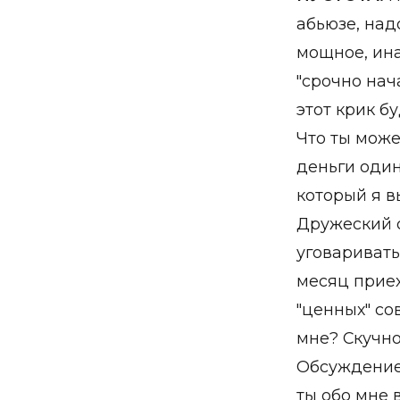
абьюзе, над
мощное, ина
"срочно нач
этот крик б
Что ты може
деньги один
который я 
Дружеский с
уговаривать
месяц приех
"ценных" со
мне? Скучн
Обсуждение 
ты обо мне