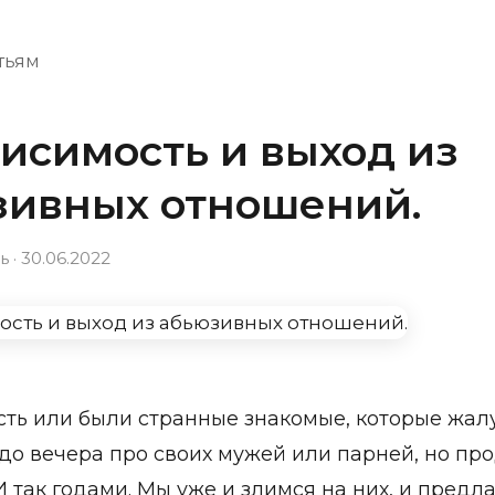
атьям
исимость и выход из
зивных отношений.
 · 30.06.2022
есть или были странные знакомые, которые жал
 до вечера про своих мужей или парней, но пр
И так годами. Мы уже и злимся на них, и предл