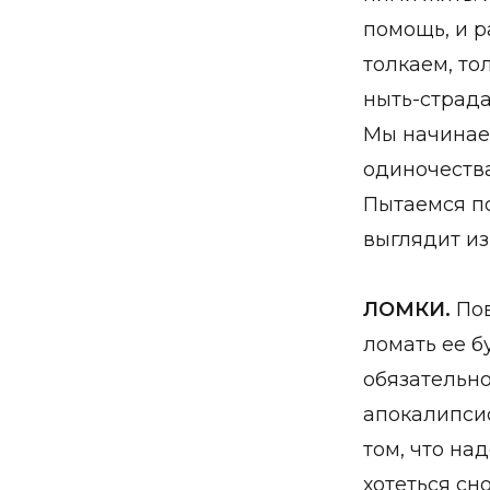
помощь, и р
толкаем, то
ныть-страда
Мы начинаем
одиночества
Пытаемся по
выглядит из
ЛОМКИ.
Пов
ломать ее б
обязательно
апокалипсис
том, что на
хотеться сн