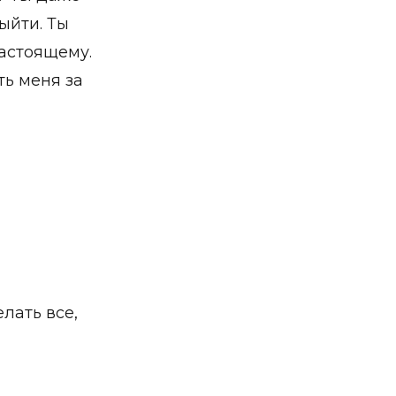
ыйти. Ты
астоящему.
ь меня за
лать все,