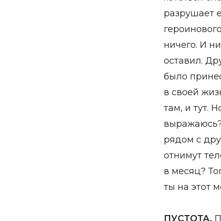
разрушает е
героинового 
ничего. И н
оставил. Дру
было принес
в своей жиз
там, и тут. 
выражаюсь? 
рядом с дру
отнимут тел
в месяц? То
ты на этот 
ПУСТОТА.
П