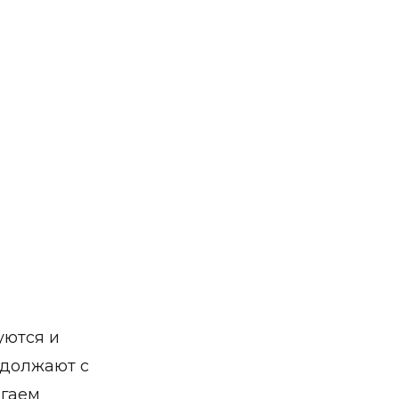
уются и
одолжают с
агаем