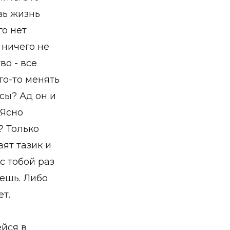
вь жизнь
го нет
 ничего не
во - все
то-то менять
рсы? Ад он и
 Ясно
? Только
вят тазик и
с тобой раз
вешь. Либо
ет.
йся в