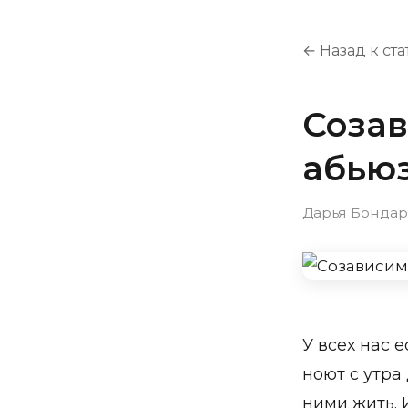
← Назад к ст
Созав
абью
Дарья Бондарь
У всех нас 
ноют с утра
ними жить. 